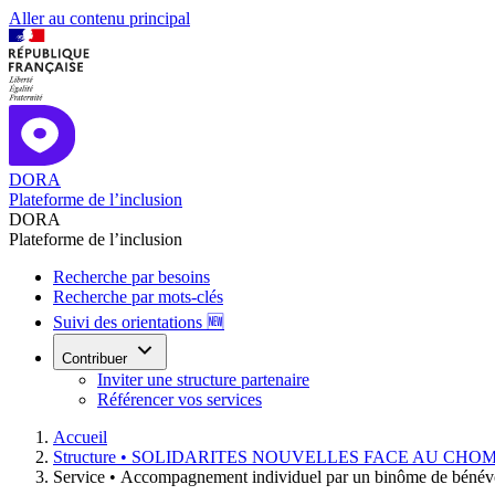
Aller au contenu principal
DORA
Plateforme de l’inclusion
DORA
Plateforme de l’inclusion
Recherche par besoins
Recherche par mots-clés
Suivi des orientations 🆕
Contribuer
Inviter une structure partenaire
Référencer vos services
Accueil
Structure •
SOLIDARITES NOUVELLES FACE AU CHO
Service •
Accompagnement individuel par un binôme de bénév