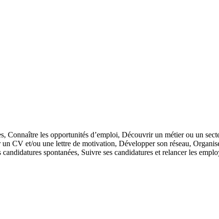
es,
Connaître les opportunités d’emploi,
Découvrir un métier ou un secte
r un CV et/ou une lettre de motivation,
Développer son réseau,
Organis
s candidatures spontanées,
Suivre ses candidatures et relancer les empl