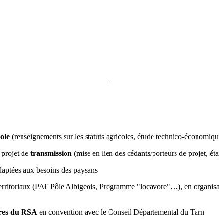
cole
(renseignements sur les statuts agricoles, étude technico-économi
 projet de
transmission
(mise en lien des cédants/porteurs de projet, é
daptées aux besoins des paysans
 territoriaux (PAT Pôle Albigeois, Programme "locavore"…), en organisan
ires du RSA
en convention avec le Conseil Départemental du Tarn