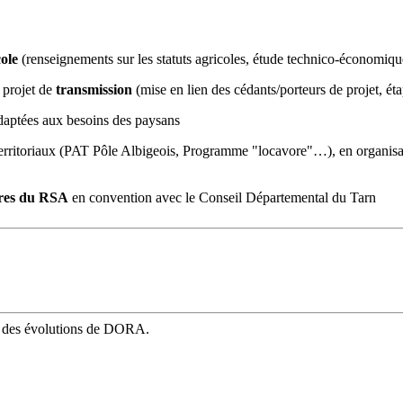
cole
(renseignements sur les statuts agricoles, étude technico-économi
 projet de
transmission
(mise en lien des cédants/porteurs de projet, é
daptées aux besoins des paysans
 territoriaux (PAT Pôle Albigeois, Programme "locavore"…), en organisan
ires du RSA
en convention avec le Conseil Départemental du Tarn
mé des évolutions de DORA.