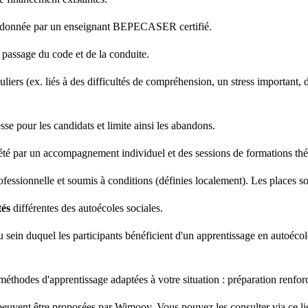
coordonnée par un enseignant BEPECASER certifié.
passage du code et de la conduite.
iers (ex. liés à des difficultés de compréhension, un stress important, de
se pour les candidats et limite ainsi les abandons.
été par un accompagnement individuel et des sessions de formations th
rofessionnelle et soumis à conditions (définies localement). Les places so
tés
différentes des autoécoles sociales.
 sein duquel les participants bénéficient d'un apprentissage en autoéc
thodes d'apprentissage adaptées à votre situation : préparation renforc
 peuvent être proposées par Wimoov. Vous pouvez les consulter via ce li