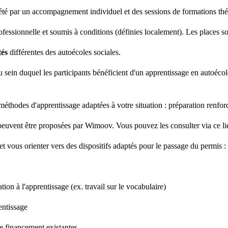
été par un accompagnement individuel et des sessions de formations th
rofessionnelle et soumis à conditions (définies localement). Les places so
tés
différentes des autoécoles sociales.
 sein duquel les participants bénéficient d'un apprentissage en autoéc
thodes d'apprentissage adaptées à votre situation : préparation renforc
 peuvent être proposées par Wimoov. Vous pouvez les consulter via ce li
t vous orienter vers des dispositifs adaptés pour le passage du permis :
tion à l'apprentissage (ex. travail sur le vocabulaire)
entissage
e financement existantes.