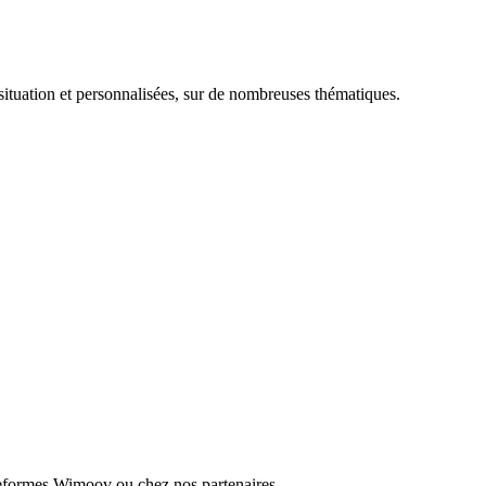
ituation et personnalisées, sur de nombreuses thématiques.
ateformes Wimoov ou chez nos partenaires.