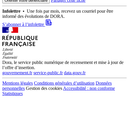
Partager cette fiche
Orienter votre bénéficiaire
Infolettre •
Une fois par mois, recevez un courriel pour être
informé des évolutions de DORA.
S’abonner à l’infolettre
Dora, le service public numérique de recensement et mise à jour de
l’offre d’insertion.
gouvernement.fr
service-public.fr
data.gouv.fr
Mentions légales
Conditions générales d’utilisation
Données
personnelles
Gestion des cookies
Accessibilité : non conforme
Statistiques