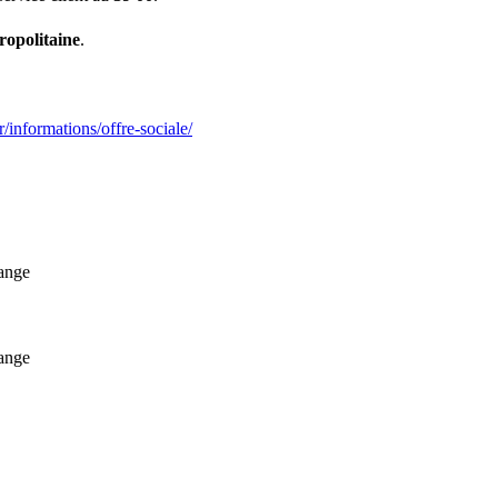
ropolitaine
.
r/informations/offre-sociale/
range
range