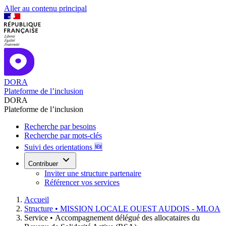
Aller au contenu principal
DORA
Plateforme de l’inclusion
DORA
Plateforme de l’inclusion
Recherche par besoins
Recherche par mots-clés
Suivi des orientations 🆕
Contribuer
Inviter une structure partenaire
Référencer vos services
Accueil
Structure •
MISSION LOCALE OUEST AUDOIS - MLOA
Service •
Accompagnement délégué des allocataires du