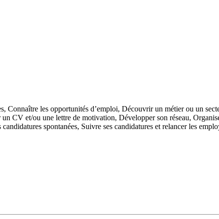
es,
Connaître les opportunités d’emploi,
Découvrir un métier ou un secte
r un CV et/ou une lettre de motivation,
Développer son réseau,
Organis
s candidatures spontanées,
Suivre ses candidatures et relancer les empl