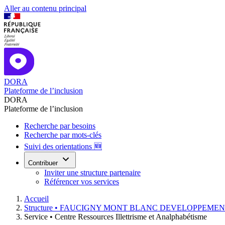
Aller au contenu principal
DORA
Plateforme de l’inclusion
DORA
Plateforme de l’inclusion
Recherche par besoins
Recherche par mots-clés
Suivi des orientations 🆕
Contribuer
Inviter une structure partenaire
Référencer vos services
Accueil
Structure •
FAUCIGNY MONT BLANC DEVELOPPEMENT
Service •
Centre Ressources Illettrisme et Analphabétisme