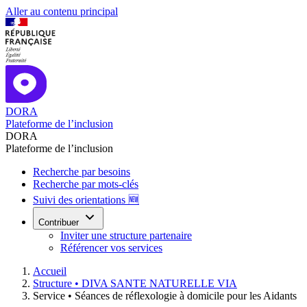
Aller au contenu principal
DORA
Plateforme de l’inclusion
DORA
Plateforme de l’inclusion
Recherche par besoins
Recherche par mots-clés
Suivi des orientations 🆕
Contribuer
Inviter une structure partenaire
Référencer vos services
Accueil
Structure •
DIVA SANTE NATURELLE VIA
Service •
Séances de réflexologie à domicile pour les Aidants