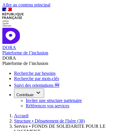
Aller au contenu principal
DORA
Plateforme de l’inclusion
DORA
Plateforme de l’inclusion
Recherche par besoins
Recherche par mots-clés
Suivi des orientations 🆕
Contribuer
Inviter une structure partenaire
Référencer vos services
Accueil
Structure •
Département de l'Isère (38)
Service •
FONDS DE SOLIDARITE POUR LE