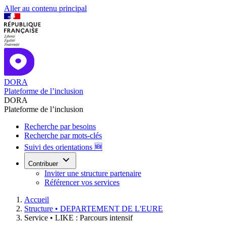
Aller au contenu principal
DORA
Plateforme de l’inclusion
DORA
Plateforme de l’inclusion
Recherche par besoins
Recherche par mots-clés
Suivi des orientations 🆕
Contribuer
Inviter une structure partenaire
Référencer vos services
Accueil
Structure •
DEPARTEMENT DE L'EURE
Service •
LIKE : Parcours intensif