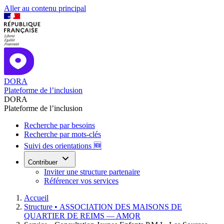
Aller au contenu principal
DORA
Plateforme de l’inclusion
DORA
Plateforme de l’inclusion
Recherche par besoins
Recherche par mots-clés
Suivi des orientations 🆕
Contribuer
Inviter une structure partenaire
Référencer vos services
Accueil
Structure •
ASSOCIATION DES MAISONS DE
QUARTIER DE REIMS — AMQR