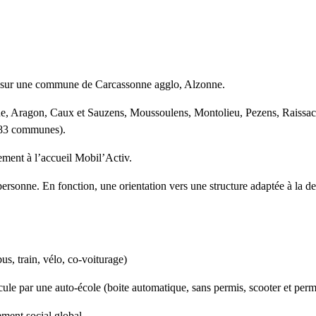
é sur une commune de Carcassonne agglo, Alzonne.
nne, Aragon, Caux et Sauzens, Moussoulens, Montolieu, Pezens, Raissac 
 (83 communes).
tement à l’accueil Mobil’Activ.
la personne. En fonction, une orientation vers une structure adaptée à 
bus, train, vélo, co-voiturage)
icule par une auto-école (boite automatique, sans permis, scooter et pe
ment social global