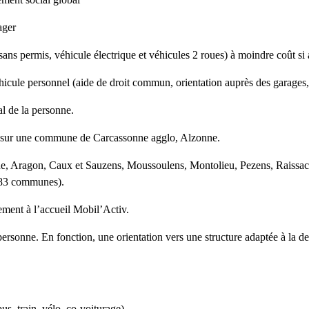
ager
sans permis, véhicule électrique et véhicules 2 roues) à moindre coût si
hicule personnel (aide de droit commun, orientation auprès des garages,
l de la personne.
é sur une commune de Carcassonne agglo, Alzonne.
nne, Aragon, Caux et Sauzens, Moussoulens, Montolieu, Pezens, Raissac 
 (83 communes).
tement à l’accueil Mobil’Activ.
la personne. En fonction, une orientation vers une structure adaptée à 
bus, train, vélo, co-voiturage)