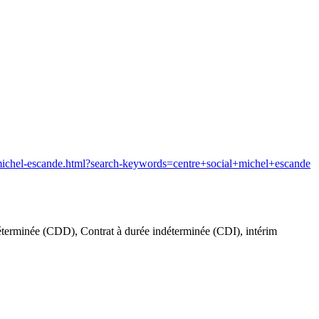
al-michel-escande.html?search-keywords=centre+social+michel+escande
déterminée (CDD), Contrat à durée indéterminée (CDI), intérim