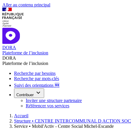
Aller au contenu principal
DORA
Plateforme de l’inclusion
DORA
Plateforme de l’inclusion
Recherche par besoins
Recherche par mots-clés
Suivi des orientations 🆕
Contribuer
Inviter une structure partenaire
Référencer vos services
Accueil
Structure •
CENTRE INTERCOMMUNAL D ACTION SOC
Service •
Mobil'Activ - Centre Social Michel-Escande