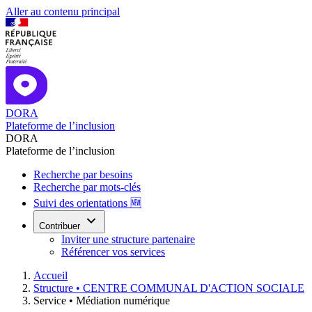
Aller au contenu principal
DORA
Plateforme de l’inclusion
DORA
Plateforme de l’inclusion
Recherche par besoins
Recherche par mots-clés
Suivi des orientations 🆕
Contribuer
Inviter une structure partenaire
Référencer vos services
Accueil
Structure •
CENTRE COMMUNAL D'ACTION SOCIALE
Service •
Médiation numérique