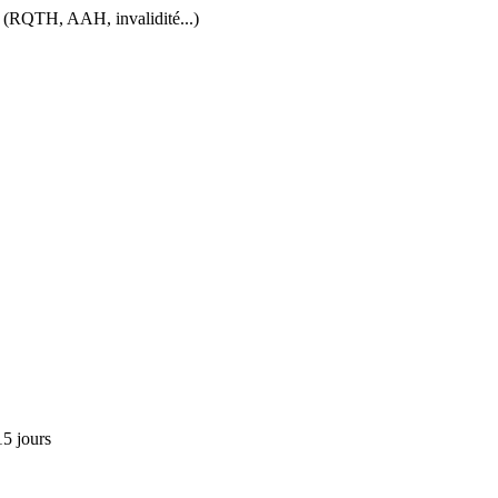
és (RQTH, AAH, invalidité...)
15 jours