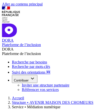
Aller au contenu principal
DORA
Plateforme de l’inclusion
DORA
Plateforme de l’inclusion
Recherche par besoins
Recherche par mots-clés
Suivi des orientations 🆕
Contribuer
Inviter une structure partenaire
Référencer vos services
Accueil
Structure •
AVENIR MAISON DES CHOMEURS
Service •
Médiation numérique