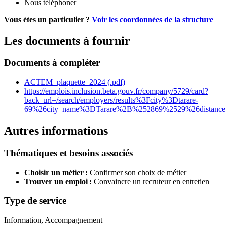
Nous téléphoner
Vous étes un particulier ?
Voir les coordonnées de la structure
Les documents à fournir
Documents à compléter
ACTEM_plaquette_2024 (.pdf)
https://emplois.inclusion.beta.gouv.fr/company/5729/card?
back_url=/search/employers/results%3Fcity%3Dtarare-
69%26city_name%3DTarare%2B%252869%2529%26distan
Autres informations
Thématiques et besoins associés
Choisir un métier :
Confirmer son choix de métier
Trouver un emploi :
Convaincre un recruteur en entretien
Type de service
Information, Accompagnement