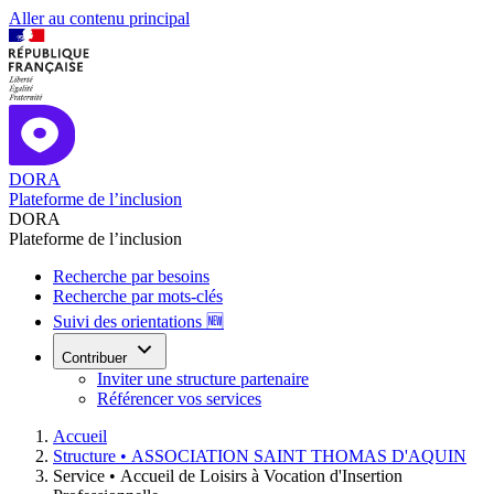
Aller au contenu principal
DORA
Plateforme de l’inclusion
DORA
Plateforme de l’inclusion
Recherche par besoins
Recherche par mots-clés
Suivi des orientations 🆕
Contribuer
Inviter une structure partenaire
Référencer vos services
Accueil
Structure •
ASSOCIATION SAINT THOMAS D'AQUIN
Service •
Accueil de Loisirs à Vocation d'Insertion