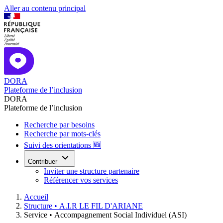
Aller au contenu principal
DORA
Plateforme de l’inclusion
DORA
Plateforme de l’inclusion
Recherche par besoins
Recherche par mots-clés
Suivi des orientations 🆕
Contribuer
Inviter une structure partenaire
Référencer vos services
Accueil
Structure •
A.I.R LE FIL D'ARIANE
Service •
Accompagnement Social Individuel (ASI)