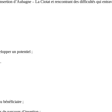
Insertion d’Aubagne – La Ciotat et rencontrant des difficultés qui entrav
lopper un potentiel ;
.
u bénéficiaire ;
s de parcours d’insertion ;